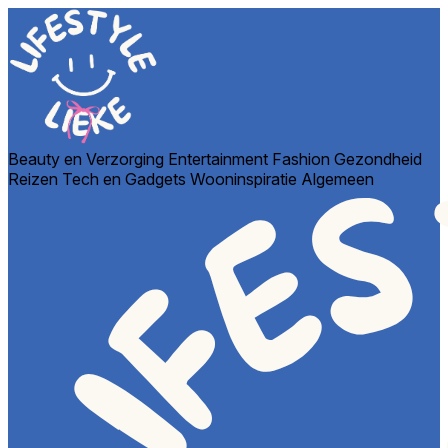
Beauty en Verzorging
Entertainment
Fashion
Gezondheid
Reizen
Tech en Gadgets
Wooninspiratie
Algemeen