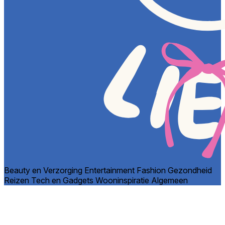
Beauty en Verzorging
Entertainment
Fashion
Gezondheid
Reizen
Tech en Gadgets
Wooninspiratie
Algemeen