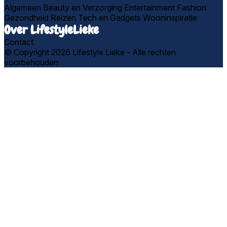
Algemeen
Beauty en Verzorging
Entertainment
Fashion
Gezondheid
Reizen
Tech en Gadgets
Wooninspiratie
Over LifestyleLieke
Contact
© Copyright 2026 Lifestyle Lieke - Alle rechten
voorbehouden