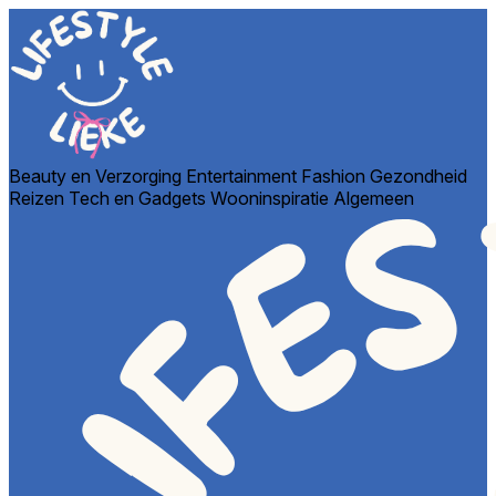
Beauty en Verzorging
Entertainment
Fashion
Gezondheid
Reizen
Tech en Gadgets
Wooninspiratie
Algemeen