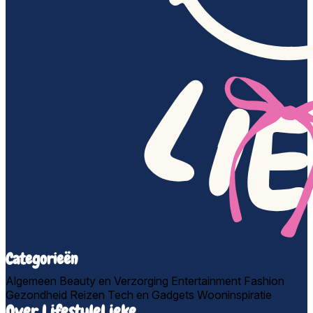
Categorieën
Algemeen
Beauty en Verzorging
Entertainment
Fashion
Gezondheid
Reizen
Tech en Gadgets
Wooninspiratie
Over LifestyleLieke