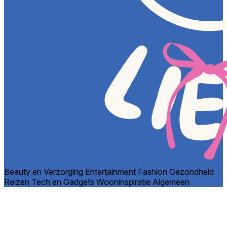
Beauty en Verzorging
Entertainment
Fashion
Gezondheid
Reizen
Tech en Gadgets
Wooninspiratie
Algemeen