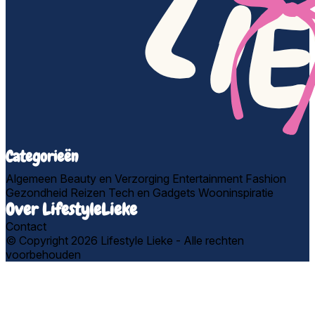
Categorieën
Algemeen
Beauty en Verzorging
Entertainment
Fashion
Gezondheid
Reizen
Tech en Gadgets
Wooninspiratie
Over LifestyleLieke
Contact
© Copyright 2026 Lifestyle Lieke - Alle rechten
voorbehouden