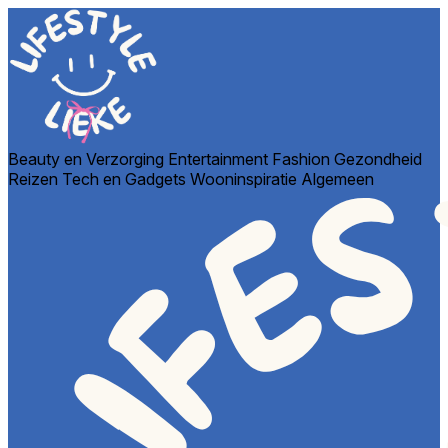
Beauty en Verzorging
Entertainment
Fashion
Gezondheid
Reizen
Tech en Gadgets
Wooninspiratie
Algemeen