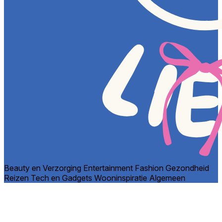
Beauty en Verzorging
Entertainment
Fashion
Gezondheid
Reizen
Tech en Gadgets
Wooninspiratie
Algemeen